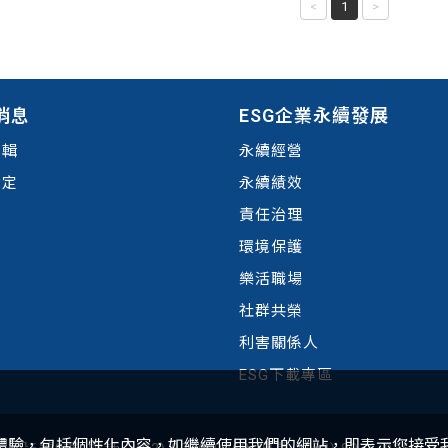
<
1
>
消息
ESG企業永續發展
剪輯
永續經營
肯定
永續績效
責任治理
環境
保護
樂活職場
社群共榮
利害關係人
ESG下載專區
的體驗，包括個性化內容，如繼續使用我們的網站，即表示您接受我們