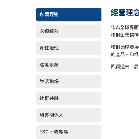
經營理
永續經營
作為
全球界面
永續績效
和桐企業精神
和桐策略發
責任治理
的產品。和桐
環境永續
回顧過去，展
樂活職場
社群共融
利害關係人
ESG下載專區