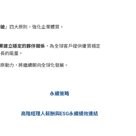
突破
」四大原則，強化企業體質。
企業建立穩定的夥伴關係
，為全球客戶提供優質穩定
成長的能量。
的原動力，將繼續朝向全球化發展。
永續策略
高階經理人薪酬與ESG永續績效連結