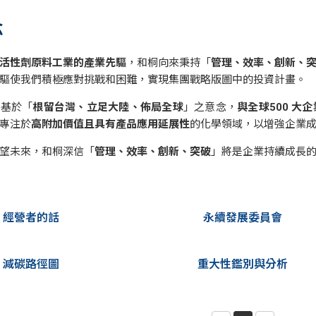
念
活性劑原料工業的產業先驅
，和桐向來秉持「
管理、效率、創新、
驅使我們積極應對挑戰和困難，實現集團戰略版圖中的投資計畫。
展基於「
根留台灣、立足大陸、佈局全球
」之意念，
與全球500 大
專注於
高附加價值且具有產品應用延展性
的化學領域，以增強企業
望未來，和桐深信「
管理、效率、創新、突破
」將是企業持續成長
經營者的話
永續發展委員會
減碳路徑圖
重大性鑑別與分析