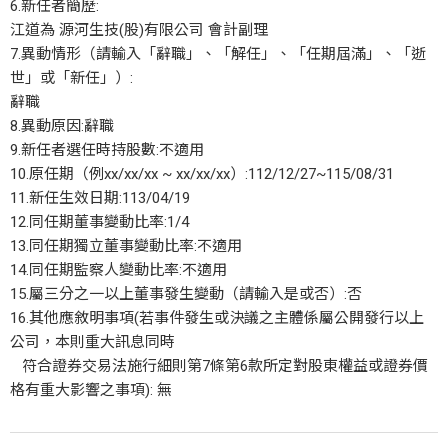
6.新任者簡歷:
江道為 源河生技(股)有限公司 會計副理
7.異動情形（請輸入「辭職」、「解任」、「任期屆滿」、「逝
世」或「新任」）:
辭職
8.異動原因:辭職
9.新任者選任時持股數:不適用
10.原任期（例xx/xx/xx ~ xx/xx/xx）:112/12/27~115/08/31
11.新任生效日期:113/04/19
12.同任期董事變動比率:1/4
13.同任期獨立董事變動比率:不適用
14.同任期監察人變動比率:不適用
15.屬三分之一以上董事發生變動（請輸入是或否）:否
16.其他應敘明事項(若事件發生或決議之主體係屬公開發行以上
公司，本則重大訊息同時
符合證券交易法施行細則第7條第6款所定對股東權益或證券價
格有重大影響之事項): 無