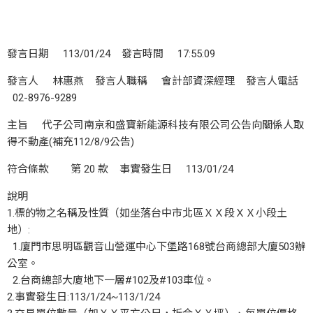
發言日期 113/01/24 發言時間 17:55:09
發言人 林惠燕 發言人職稱 會計部資深經理 發言人電話
02-8976-9289
主旨 代子公司南京和盛寶新能源科技有限公司公告向關係人取
得不動產(補充112/8/9公告)
符合條款 第 20 款 事實發生日 113/01/24
說明
1.標的物之名稱及性質（如坐落台中市北區ＸＸ段ＸＸ小段土
地）:
1.廈門市思明區觀音山營運中心下堡路168號台商總部大廈503辦
公室。
2.台商總部大廈地下一層#102及#103車位。
2.事實發生日:113/1/24~113/1/24