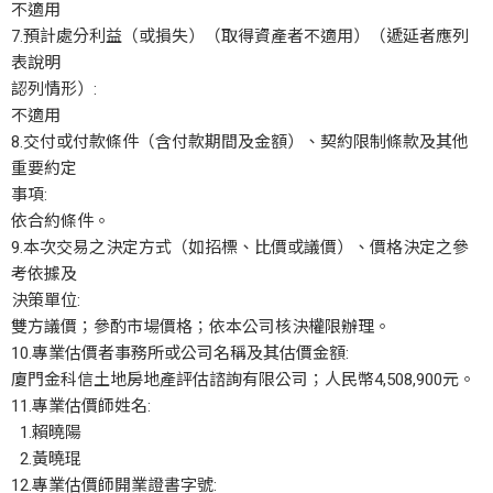
不適用
7.預計處分利益（或損失）（取得資產者不適用）（遞延者應列
表說明
認列情形）:
不適用
8.交付或付款條件（含付款期間及金額）、契約限制條款及其他
重要約定
事項:
依合約條件。
9.本次交易之決定方式（如招標、比價或議價）、價格決定之參
考依據及
決策單位:
雙方議價；參酌市場價格；依本公司核決權限辦理。
10.專業估價者事務所或公司名稱及其估價金額:
廈門金科信土地房地產評估諮詢有限公司；人民幣4,508,900元。
11.專業估價師姓名:
1.賴曉陽
2.黃曉琨
12.專業估價師開業證書字號: