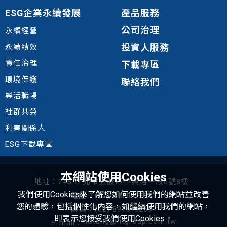
ESG企業永續發展
產品服務
公司治理
永續經營
投資人服務
永續績效
責任治理
下載專區
環境
保護
聯絡我們
樂活職場
社群共榮
利害關係人
ESG下載專區
本網站使用Cookies
地址：248 新北市五股區中興路一段6號8樓
我們使用Cookies來了解您如何使用我們的網站並改善
電話：(02) 8976-9268
您的體驗，包括個性化內容，如繼續使用我們的網站，
傳真：(02) 8976-9269
即表示您接受我們使用Cookies。
hotung@htgroup.com.tw
E-mail：