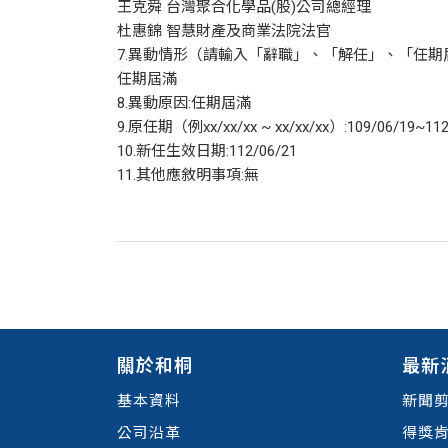
王克舜 台灣聚合化學品(股)公司總經理
杜惠錦 智慧財產及商業法院法官
7.異動情形（請輸入「辭職」、「解任」、「任期
任期屆滿
8.異動原因:任期屆滿
9.原任期（例xx/xx/xx ~ xx/xx/xx）:109/06/19~112
10.新任生效日期:112/06/21
11.其他應敘明事項:無
關於和桐
最新
基本資料
新聞
公司沿革
得獎