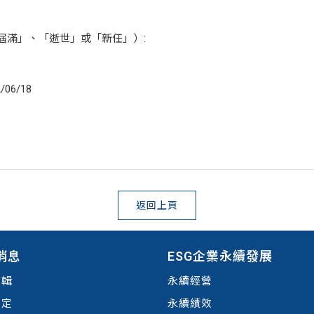
屆滿」、「逝世」或「新任」）:
/06/18
返回上頁
消息
ESG企業永續發展
剪輯
永續經營
肯定
永續績效