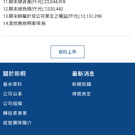
11.期末總資產(仟元):23,044,418
12.期末總負債(仟元):7,020,442
13.期末歸屬於母公司業主之權益(仟元):12,151,298
14.其他應敘明事項:無
返回上頁
關於和桐
最新消息
基本資料
新聞剪輯
公司沿革
得獎肯定
公司組織
轉投資事業
經營團隊簡介