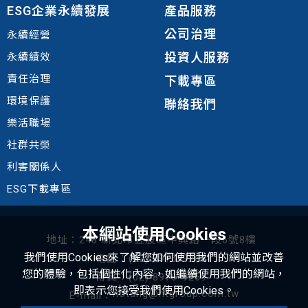
ESG企業永續發展
產品服務
公司治理
永續經營
投資人服務
永續績效
責任治理
下載專區
環境
保護
聯絡我們
樂活職場
社群共榮
利害關係人
ESG下載專區
本網站使用Cookies
地址：248 新北市五股區中興路一段6號8樓
我們使用Cookies來了解您如何使用我們的網站並改善
電話：(02) 8976-9268
您的體驗，包括個性化內容，如繼續使用我們的網站，
傳真：(02) 8976-9269
即表示您接受我們使用Cookies。
hotung@htgroup.com.tw
E-mail：