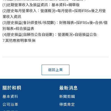
(1)近期營業收入及損益資訊：基本資料>精華版
(2)歷史每月營業收入：營運概況>每月營收>採用IFRSs後之月營
業收入資訊
(3)歷史損益(會計師查核/核閱數)：財務報表>採IFRSs後>合併/個
別報表>綜合損益表
(4)歷史損益(自願性公告自結數)：營運概況>自結損益公告:
7.其他應敘明事項:無
返回上頁
關於和桐
最新消息
基本資料
新聞剪輯
公司沿革
得獎肯定