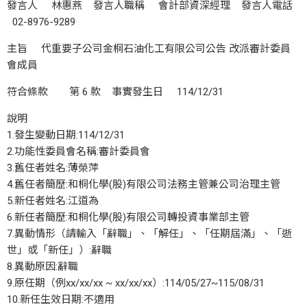
發言人 林惠燕 發言人職稱 會計部資深經理 發言人電話
02-8976-9289
主旨 代重要子公司金桐石油化工有限公司公告 改派審計委員
會成員
符合條款 第 6 款 事實發生日 114/12/31
說明
1.發生變動日期:114/12/31
2.功能性委員會名稱:審計委員會
3.舊任者姓名:薄榮萍
4.舊任者簡歷:和桐化學(股)有限公司法務主管兼公司治理主管
5.新任者姓名:江道為
6.新任者簡歷:和桐化學(股)有限公司轉投資事業部主管
7.異動情形（請輸入「辭職」、「解任」、「任期屆滿」、「逝
世」或「新任」）:辭職
8.異動原因:辭職
9.原任期（例xx/xx/xx ~ xx/xx/xx）:114/05/27~115/08/31
10.新任生效日期:不適用