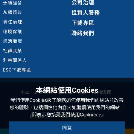
公司治理
永續經營
投資人服務
永續績效
責任治理
下載專區
環境
保護
聯絡我們
樂活職場
社群共榮
利害關係人
ESG下載專區
本網站使用Cookies
地址：248 新北市五股區中興路一段6號8樓
我們使用Cookies來了解您如何使用我們的網站並改善
電話：(02) 8976-9268
您的體驗，包括個性化內容，如繼續使用我們的網站，
傳真：(02) 8976-9269
即表示您接受我們使用Cookies。
hotung@htgroup.com.tw
E-mail：
Copyright © 2022 和桐化學股份有限公司 All Rights Reserved.
同意