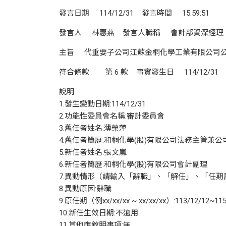
發言日期 114/12/31 發言時間 15:59:51
發言人 林惠燕 發言人職稱 會計部資深經理 發言人
主旨 代重要子公司江蘇金桐化學工業有限公司公
符合條款 第 6 款 事實發生日 114/12/31
說明
1.發生變動日期:114/12/31
2.功能性委員會名稱:審計委員會
3.舊任者姓名:薄榮萍
4.舊任者簡歷:和桐化學(股)有限公司法務主管兼
5.新任者姓名:張文嵐
6.新任者簡歷:和桐化學(股)有限公司會計副理
7.異動情形（請輸入「辭職」、「解任」、「任期
8.異動原因:辭職
9.原任期（例xx/xx/xx ~ xx/xx/xx）:113/12/12~115
10.新任生效日期:不適用
11.其他應敘明事項:無