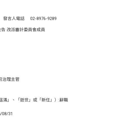
電話 02-8976-9289
告 改派審計委員會成員
公司治理主管
屆滿」、「逝世」或「新任」）:辭職
/08/31