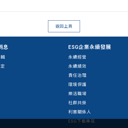
返回上頁
消息
ESG企業永續發展
剪輯
永續經營
肯定
永續績效
責任治理
環境
保護
樂活職場
社群共榮
利害關係人
ESG下載專區